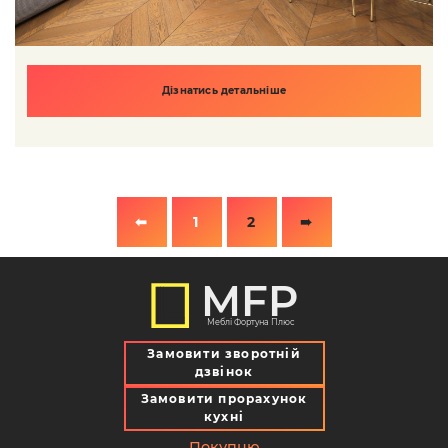
Дізнатись детальніше
⬅
1
2
➠
MFP
Меблі Фортуна Плюс
Замовити зворотній
дзвінок
Замовити прорахунок
кухні
Покупцю