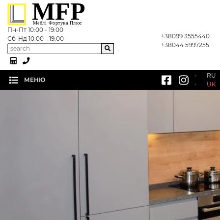
MFP
Меблі Фортуна Плюс
Пн-Пт 10:00 - 19:00
+38099 3555440
Сб-Нд 10:00 - 19:00
(current)
Головна
+38044 5997255
Каталог
RU
МЕНЮ
UK
Про компанію
Галерея "Меблі Фортуна Плюс"
Статті
Контакти
Відгуки