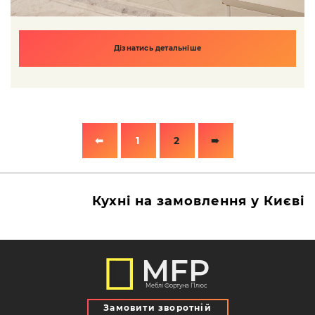
Дізнатись детальніше
⬅
1
2
➠
Кухні на замовлення у Києві
MFP
Меблі Фортуна Плюс
Замовити зворотній