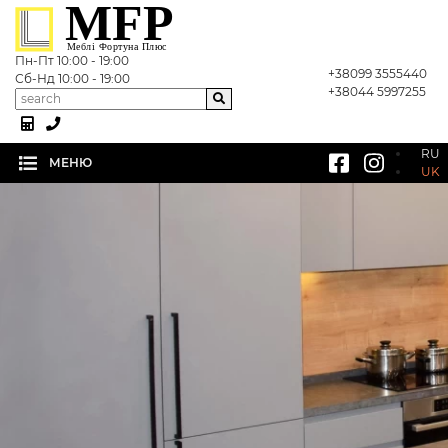
MFP
Меблі Фортуна Плюс
Пн-Пт 10:00 - 19:00
+38099 3555440
Сб-Нд 10:00 - 19:00
(current)
Головна
+38044 5997255
Каталог
RU
МЕНЮ
UK
Про компанію
Галерея "Меблі Фортуна Плюс"
Статті
Контакти
Відгуки