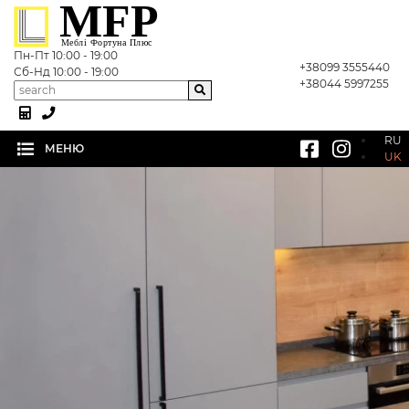
MFP
Меблі Фортуна Плюс
Пн-Пт 10:00 - 19:00
+38099 3555440
Сб-Нд 10:00 - 19:00
(current)
Головна
+38044 5997255
Каталог
RU
МЕНЮ
UK
Про компанію
Галерея "Меблі Фортуна Плюс"
Статті
Контакти
Відгуки